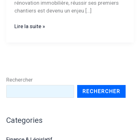
rénovation immobilière, réussir ses premiers
chantiers est devenu un enjeu […]
Formation
Lire la suite »
rénovation
immobilière
:
les
clés
pour
Rechercher
réussir
vos
RECHERCHER
premiers
chantiers
Categories
Finance & Législatif