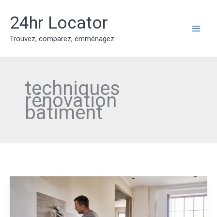
Aller
au
24hr Locator
contenu
MAI
Trouvez, comparez, emménagez
ME
techniques
rénovation
bâtiment