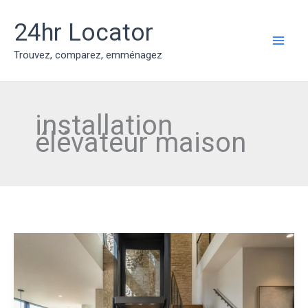
Aller
au
24hr Locator
contenu
MAI
Trouvez, comparez, emménagez
ME
installation
élévateur maison