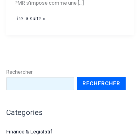
PMR s’impose comme une […]
Élévateur
Lire la suite »
PMR
:
quel
modèle
choisir
pour
Rechercher
garantir
l’accessibilité
RECHERCHER
de
votre
maison
Categories
?
Finance & Législatif