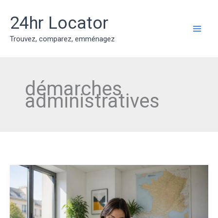
Aller
au
24hr Locator
contenu
MAI
Trouvez, comparez, emménagez
ME
démarches
administratives