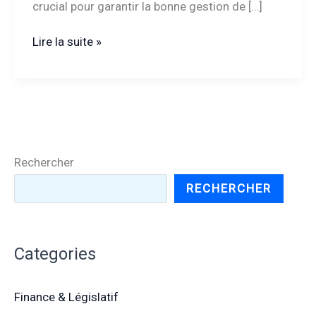
crucial pour garantir la bonne gestion de […]
MMA
Lire la suite »
siège
social
:
quelle
adresse
choisir
Rechercher
pour
vos
RECHERCHER
démarches
administratives
?
Categories
Finance & Législatif