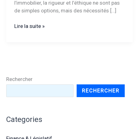
l’immobilier, la rigueur et l’éthique ne sont pas
de simples options, mais des nécessités […]
Code
Lire la suite »
de
déontologie
agent
immobilier
:
quelles
Rechercher
règles
encadrent
RECHERCHER
la
profession
?
Categories
Finance & Législatif