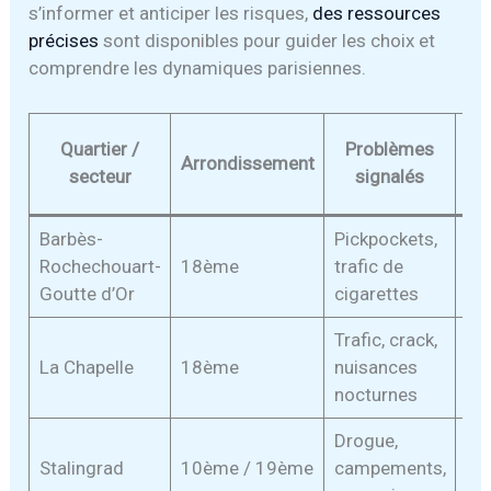
s’informer et anticiper les risques,
des ressources
précises
sont disponibles pour guider les choix et
comprendre les dynamiques parisiennes.
N
Quartier /
Problèmes
Arrondissement
secteur
signalés
vig
Barbès-
Pickpockets,
Rochechouart-
18ème
trafic de
Él
Goutte d’Or
cigarettes
Trafic, crack,
La Chapelle
18ème
nuisances
Él
nocturnes
Drogue,
Stalingrad
10ème / 19ème
campements,
Él