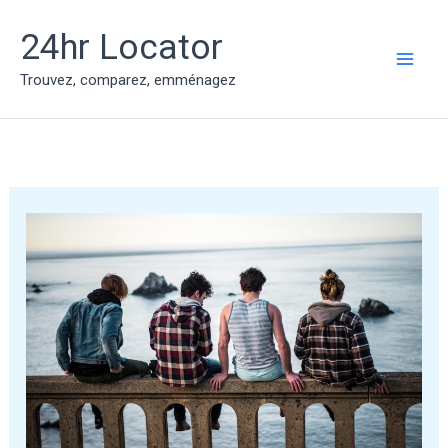
Aller
au
24hr Locator
contenu
MAI
Trouvez, comparez, emménagez
ME