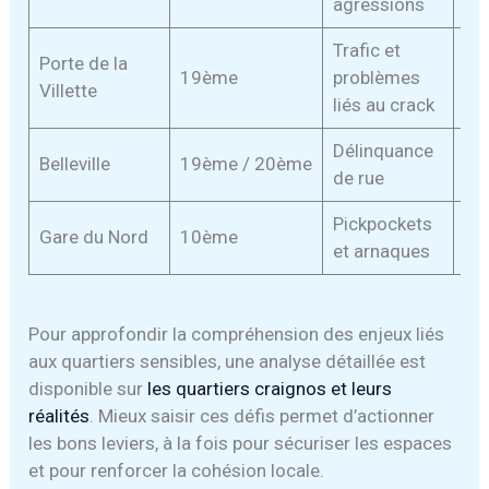
agressions
Trafic et
Porte de la
19ème
problèmes
Él
Villette
liés au crack
Délinquance
Belleville
19ème / 20ème
Mo
de rue
Pickpockets
Gare du Nord
10ème
Mo
et arnaques
Pour approfondir la compréhension des enjeux liés
aux quartiers sensibles, une analyse détaillée est
disponible sur
les quartiers craignos et leurs
réalités
. Mieux saisir ces défis permet d’actionner
les bons leviers, à la fois pour sécuriser les espaces
et pour renforcer la cohésion locale.